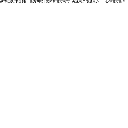
赢博在线(中国)唯一官方网站
|
爱体育官方网站
|
英亚网页版登录入口
|
心博官方官网
|