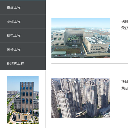
市政工程
项
基础工程
荣获
机电工程
装修工程
钢结构工程
项
荣获