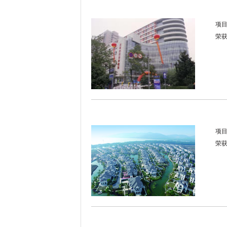
项
荣获
项
荣获